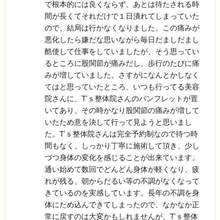
で根本的には良くならず、あとは待たされる時
間が長くてそれだけで１日潰れてしまっていた
ので、結局は行かなくなりました。この痛みが
悪化したら嫌だな思いながら毎日だましだまし
酷使して仕事をしていましたが、そう思ってい
るところに股関節が痛みだし、歩行のたびに痛
みが増していました。さすがになんとかしなく
てはと思っていたところ、いつも行ってる美容
院さんに、T’ｓ整体院さんのパンフレットが置
いてあり、その時かなり股関節の痛みが増して
いたため意を決して行って見ようと思いまし
た。T’ｓ整体院さんは完全予約制なので待つ時
間もなく、しっかり丁寧に施術して頂き、少し
づつ身体の変化を感じることが出来ています。
通い始めて数回でどんどん身体が軽くなり、疲
れが残る、朝からだるい等の不調がなくなって
きているのを実感しています。長年の不調を身
体にため込んできてしまったので、なかなか正
常に戻すのは大変かもしれませんが、T’ｓ整体