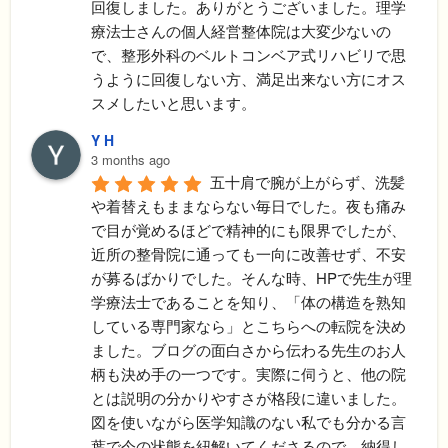
回復しました。ありがとうございました。理学
療法士さんの個人経営整体院は大変少ないの
で、整形外科のベルトコンベア式リハビリで思
うように回復しない方、満足出来ない方にオス
スメしたいと思います。
Y H
3 months ago
五十肩で腕が上がらず、洗髪
や着替えもままならない毎日でした。夜も痛み
で目が覚めるほどで精神的にも限界でしたが、
近所の整骨院に通っても一向に改善せず、不安
が募るばかりでした。​そんな時、HPで先生が理
学療法士であることを知り、「体の構造を熟知
している専門家なら」とこちらへの転院を決め
ました。ブログの面白さから伝わる先生のお人
柄も決め手の一つです。​実際に伺うと、他の院
とは説明の分かりやすさが格段に違いました。
図を使いながら医学知識のない私でも分かる言
葉で今の状態を紐解いてくださるので、納得し