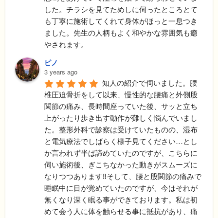
した。チラシを見てためしに伺ったところとて
も丁寧に施術してくれて身体がほっと一息つき
ました。先生の人柄もよく和やかな雰囲気も癒
やされます。
ピノ
3 years ago
知人の紹介で伺いました。腰
椎圧迫骨折をして以来、慢性的な腰痛と外側股
関節の痛み、長時間座っていた後、サッと立ち
上がったり歩き出す動作が難しく悩んでいまし
た。整形外科で診察は受けていたものの、湿布
と電気療法でしばらく様子見てください…とし
か言われず半ば諦めていたのですが、こちらに
伺い施術後、ぎこちなかった動きがスムーズに
なりつつあります‼︎そして、腰と股関節の痛みで
睡眠中に目が覚めていたのですが、今はそれが
無くなり深く眠る事ができております。私は初
めて会う人に体を触らせる事に抵抗があり、痛