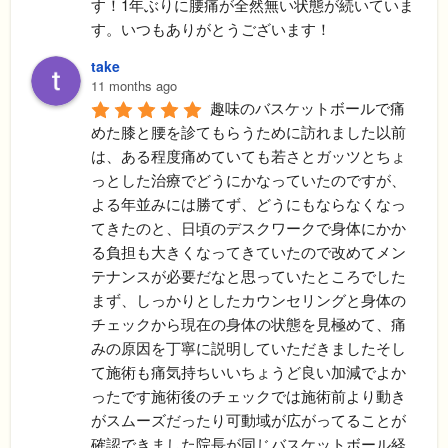
す！1年ぶりに腰痛が全然無い状態が続いていま
す。いつもありがとうございます！
take
11 months ago
趣味のバスケットボールで痛
めた膝と腰を診てもらうために訪れました以前
は、ある程度痛めていても若さとガッツとちょ
っとした治療でどうにかなっていたのですが、
よる年並みには勝てず、どうにもならなくなっ
てきたのと、日頃のデスクワークで身体にかか
る負担も大きくなってきていたので改めてメン
テナンスが必要だなと思っていたところでした
まず、しっかりとしたカウンセリングと身体の
チェックから現在の身体の状態を見極めて、痛
みの原因を丁寧に説明していただきましたそし
て施術も痛気持ちいいちょうど良い加減でよか
ったです施術後のチェックでは施術前より動き
がスムーズだったり可動域が広がってることが
確認できました院長が同じバスケットボール経