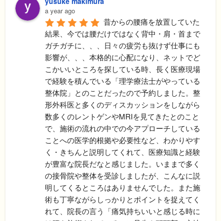
yusuke makimura
a year ago
昔からの腰痛を放置していた
結果、今では腰だけではなく背中・肩・首まで
ガチガチに、、、日々の疲労も抜けず仕事にも
影響が、、、本格的に心配になり、ネットでど
こかいいところを探している時、長く医療現場
で経験を積んでいる「理学療法士がやっている
整体院」とのことだったので予約しました。整
形外科医と多くのディスカッションをしながら
数多くのレントゲンやMRIを見てきたとのこと
で、施術の流れの中での今アプローチしている
ことへの医学的根拠や必要性など、わかりやす
く・きちんと説明してくれて、医療知識と経験
が豊富な院長だなと感じました。いままで多く
の接骨院や整体を受診しましたが、こんなに説
明してくるところはありませんでした。また施
術も丁寧ながらしっかりとポイントを捉えてく
れて、院長の言う「痛気持ちいいと感じる時に