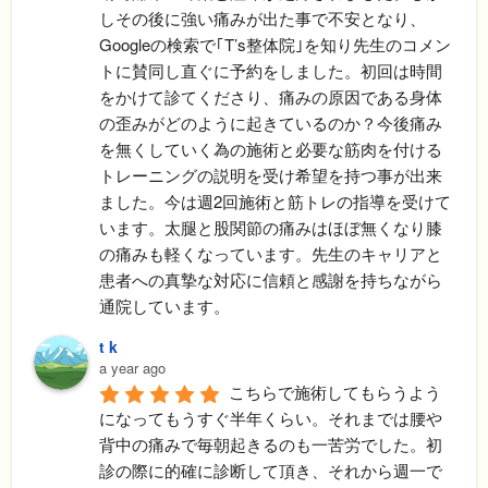
しその後に強い痛みが出た事で不安となり、
Googleの検索で｢T’s整体院｣を知り先生のコメン
トに賛同し直ぐに予約をしました。初回は時間
をかけて診てくださり、痛みの原因である身体
の歪みがどのように起きているのか？今後痛み
を無くしていく為の施術と必要な筋肉を付ける
トレーニングの説明を受け希望を持つ事が出来
ました。今は週2回施術と筋トレの指導を受けて
います。太腿と股関節の痛みはほぼ無くなり膝
の痛みも軽くなっています。先生のキャリアと
患者への真摯な対応に信頼と感謝を持ちながら
通院しています。
t k
a year ago
こちらで施術してもらうよう
になってもうすぐ半年くらい。それまでは腰や
背中の痛みで毎朝起きるのも一苦労でした。初
診の際に的確に診断して頂き、それから週一で