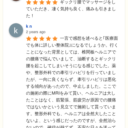
ギックリ腰でマッサージをし
ていただき、凄く気持ち良く、痛みも引きまし
た！
k n
2 years ago
一言で感想を述べると｢医療面
でも体に詳しい整体院｣になるでしょうか。行く
ことになった背景としては、椎間板ヘルニアで
の腰痛で悩んでいまして、油断するとギックリ
腰を起こしてしまいそうになる感じでした。薬
や、整形外科での牽引リハビリを行っていまし
たが、一向に良くならず、牽引リハビリは悪化
する傾向があったので、中止しました。ここで
の施術の際にMRIをみて貰い、ヘルニアは大し
たことはなく、筋緊張、筋疲労が原因での腰痛
ではないかという見立てで施術して貰っていま
す。整形外科でも、ヘルニアは全然大したこと
ないよ、という感じだったのですが、全然治ら
ないので、確信が持てず、不安な日々を送って