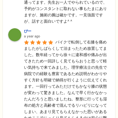
通ってます。先生お一人でやられているので、
予約がコンスタントに取れない事もたまにあり
ますが、施術の腕は確かです。一見強面です
が、話すと面白いですよ^ ^
ぴー
a year ago
バイクで転倒して右膝を痛め
ましたがしばらくして治まったため放置してま
した。数年経ってから徐々に違和感や痛みが出
てきたため一回詳しく見てもらおうと思って軽
い気持ちで来てみました。理学療法士の先生で
病院での経験も豊富であるため説明がわかりや
すく方針も明確で納得が行くように伝えてくれ
ます。一回行ってみただけでもかなり膝の状態
が変わって驚きました。なんで早く行かなかっ
たんだろうと思いましたね。整形に行っても湿
布の処方と高齢者で混んでるリハビリになって
しまい、あまり見てもらえなかった思いがある
ためここでじっくり見てもらえるのは安心に繋