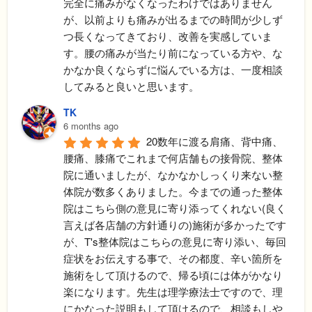
完全に痛みがなくなったわけではありません
が、以前よりも痛みが出るまでの時間が少しず
つ長くなってきており、改善を実感していま
す。腰の痛みが当たり前になっている方や、な
かなか良くならずに悩んでいる方は、一度相談
してみると良いと思います。
TK
6 months ago
20数年に渡る肩痛、背中痛、
腰痛、膝痛でこれまで何店舗もの接骨院、整体
院に通いましたが、なかなかしっくり来ない整
体院が数多くありました。今までの通った整体
院はこちら側の意見に寄り添ってくれない(良く
言えば各店舗の方針通りの)施術が多かったです
が、T's整体院はこちらの意見に寄り添い、毎回
症状をお伝えする事で、その都度、辛い箇所を
施術をして頂けるので、帰る頃には体がかなり
楽になります。先生は理学療法士ですので、理
にかなった説明もして頂けるので、相談もしや