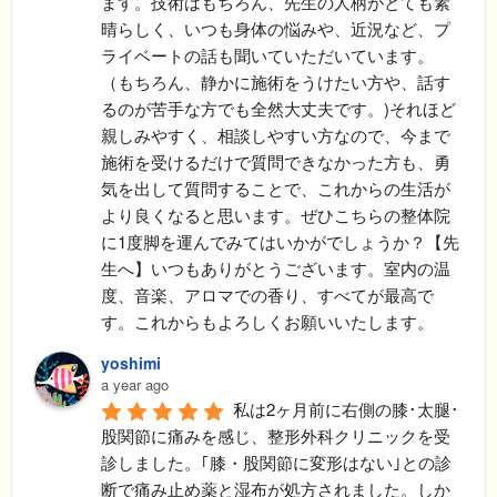
ます。技術はもちろん、先生の人柄がとても素
晴らしく、いつも身体の悩みや、近況など、プ
ライベートの話も聞いていただいています。
（もちろん、静かに施術をうけたい方や、話す
るのが苦手な方でも全然大丈夫です。)それほど
親しみやすく、相談しやすい方なので、今まで
施術を受けるだけで質問できなかった方も、勇
気を出して質問することで、これからの生活が
より良くなると思います。ぜひこちらの整体院
に1度脚を運んでみてはいかがでしょうか？【先
生へ】いつもありがとうございます。室内の温
度、音楽、アロマでの香り、すべてが最高で
す。これからもよろしくお願いいたします。
yoshimi
a year ago
私は2ヶ月前に右側の膝･太腿･
股関節に痛みを感じ、整形外科クリニックを受
診しました。｢膝・股関節に変形はない｣との診
断で痛み止め薬と湿布が処方されました。しか