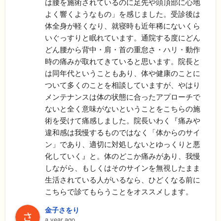
は腰を施術されているのに足先や頭頂部に心地
よく響くようなもの」を感じました。受診後は
体全身が軽くなり、就寝時も近年稀にないくら
いぐっすりと眠れています。通院する度にどん
どん腰から背中・肩・首の重怠さ・ハリ・動作
時の痛みが取れてきていると思います。院長と
は同年代ということもあり、体や健康のことに
ついて多くのことを相談していますが、やはり
メンテナンスは体の状態に合ったアプローチで
ないと全く意味がないということをこちらの施
術を受けて痛感しました。院長いわく『痛みや
違和感は我慢するものではなく「体からのサイ
ン」であり、適切に対処しないとゆっくりと悪
化していく』と。体のどこか痛みがあり、我慢
しながら、もしくはそのサインを無視したまま
生活されている人がいるなら、ひどくなる前に
こちらで診てもらうことをオススメします。
金子さをり
a year ago